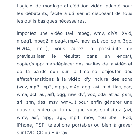
Logiciel de montage et d'édition vidéo, adapté pour
les débutants, facile à utiliser et disposant de tous
les outils basiques nécessaires.
Importez une vidéo (avi, mpeg, wmv, divX, Xvid,
mpeg1, mpeg2, mpeg4, mp4, mov, asf, vob, ogm, 3gp,
H.264, rm…), vous aurez la possibilité de
prévisualiser le résultat dans un encart,
copier/supprimer/déplacer des parties de la vidéo et
de la bande son sur la timeline, d'ajouter des
effets/transitions à la vidéo, d'y inclure des sons
(wav, mp3, mp2, mpga, m4a, ogg, avi, mid, flac, aac,
wma, dct, au, aiff, ogg, raw, dvf, vox, cda, atrac, gsm,
sri, shn, dss, msv, wmv…) pour enfin générer une
nouvelle vidéo au format que vous souhaitez (avi,
wmv, asf, mpg, 3gp, mp4, mov, YouTube, iPod,
iPhone, PSP, téléphone portable) ou bien à graver
sur DVD, CD ou Blu-ray.